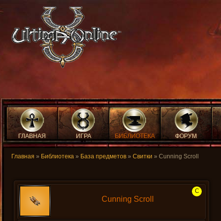
ГЛАВНАЯ
ИГРА
БИБЛИОТЕКА
ФОРУМ
Главная
»
Библиотека
»
База предметов
»
Свитки
» Cunning Scroll
C
Cunning Scroll