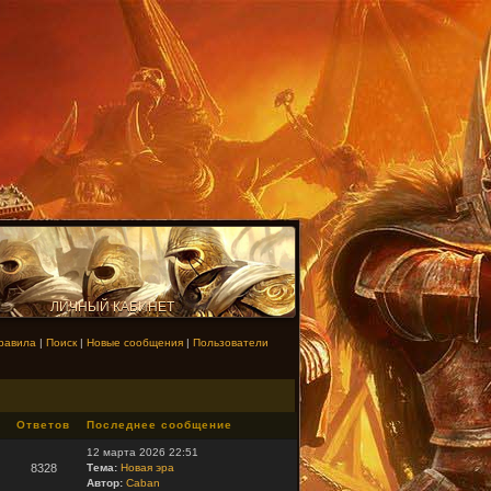
ЛИЧНЫЙ КАБИНЕТ
равила
|
Поиск
|
Новые сообщения
|
Пользователи
Ответов
Последнее сообщение
12 марта 2026 22:51
8328
Тема:
Новая эра
Автор:
Caban