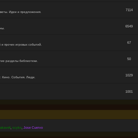
7114
веты. Идеи и предложения.
6549
ны.
67
 и прочих игровых событий.
50
гие разделы библиотеки.
1029
. Кино. События. Люди.
1001
akaveli
,
scyko
,
Jose Cuervo