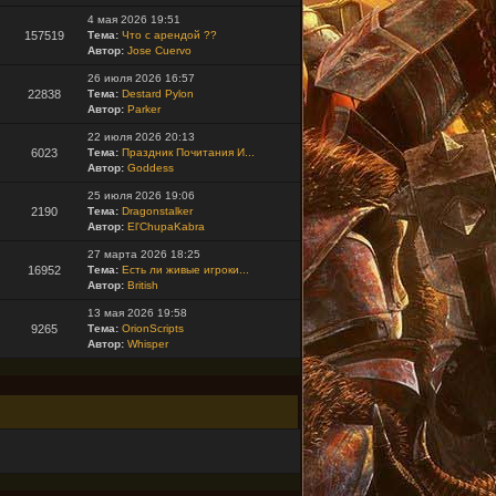
4 мая 2026 19:51
157519
Тема:
Что с арендой ??
Автор:
Jose Cuervo
26 июля 2026 16:57
22838
Тема:
Destard Pylon
Автор:
Parker
22 июля 2026 20:13
6023
Тема:
Праздник Почитания И...
Автор:
Goddess
25 июля 2026 19:06
2190
Тема:
Dragonstalker
Автор:
El'ChupaKabra
27 марта 2026 18:25
16952
Тема:
Есть ли живые игроки...
Автор:
British
13 мая 2026 19:58
9265
Тема:
OrionScripts
Автор:
Whisper