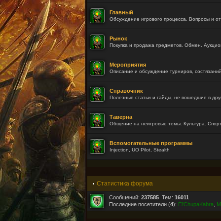
Главный
Обсуждение игрового процесса. Вопросы и от
Рынок
Покупка и продажа предметов. Обмен. Аукцио
Мероприятия
Описание и обсуждение турниров, состязаний
Справочник
Полезные статьи и гайды, не вошедшие в дру
Таверна
Общение на неигровые темы. Культура. Спорт
Вспомогательные программы
Injection, UO Pilot, Stealth
Статистика форума
Сообщений:
237585
Тем:
16011
Последние посетители (
4
):
El'ChupaKabra
,
M