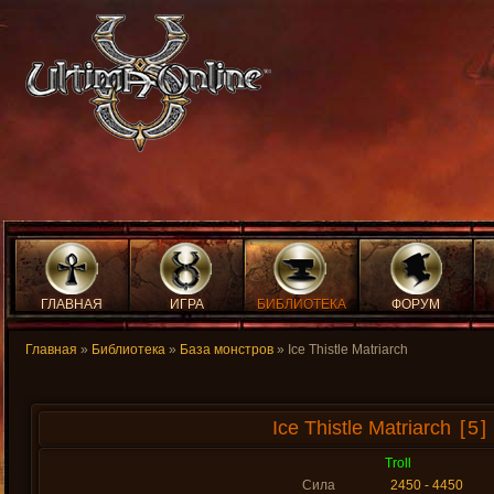
ГЛАВНАЯ
ИГРА
БИБЛИОТЕКА
ФОРУМ
Главная
»
Библиотека
»
База монстров
» Ice Thistle Matriarch
Ice Thistle Matriarch
[5]
Troll
Сила
2450 - 4450