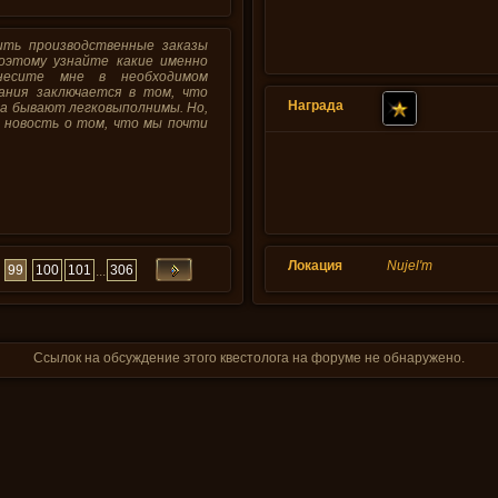
ить производственные заказы
поэтому узнайте какие именно
несите мне в необходимом
ания заключается в том, что
Награда
аза бывают легковыполнимы. Но,
 новость о том, что мы почти
Локация
Nujel'm
99
100
101
306
...
Ссылок на обсуждение этого квестолога на форуме не обнаружено.