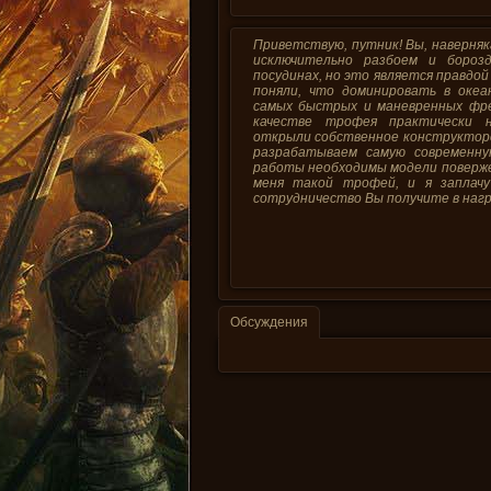
Приветствую, путник! Вы, наверня
исключительно разбоем и бороз
посудинах, но это является правдо
поняли, что доминировать в океа
самых быстрых и маневренных фре
качестве трофея практически н
открыли собственное конструкторс
разрабатываем самую современну
работы необходимы модели поверже
меня такой трофей, и я заплачу
сотрудничество Вы получите в нагр
Обсуждения