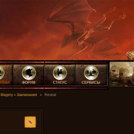
ОТЕКА
ФОРУМ
СТАТУС
СЕРВИСЫ
»
Magery
»
Заклинания
» Reveal