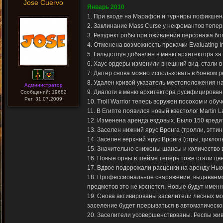
Jose Cuervo
Январь 2010
1. При входе на Марафон и турниры пофикшен
2. Заклинание Mass Curse у некромантов теперь
3. Резурект робы при оживлении персонажа бо
4. Отменена возможность прокачки Evaluating I
5. Гильдстоун добавлен в меню архитектора за 
6. Хаус ордеры изменили внешний вид, стали в 
7. Даггер снова можно использовать в боевом 
8. Удален кривой указатель местоположения н
Администратор
9. Диалоги в меню архитектора русифицирован
Сообщений: 19682
Рег. 31.07.2009
10. Troll Warrior теперь воружен посохом и об
11. В Египте появился новый квестолог Martin L
12. Изменена аренда ездовых. Было 150 кредит
13. Заселен нижний ярус Вронга (тролли, эттин
14. Заселен верхний ярус Вронга (огры, циклоп
15. Значительно снижены шансы и количество 
16. Новые орны в шейме теперь тоже стали цв
17. Вдвое подорожали расценки на аренду Ньюб
18. Профессиональное снаряжение, выдаваемо
предметов это не коснется. Новые будут имен
19. Снова активированы заселители лесных мо
заселение будет прерываться в автоматическо
20. Заселители усовершенствованы. Респы жив