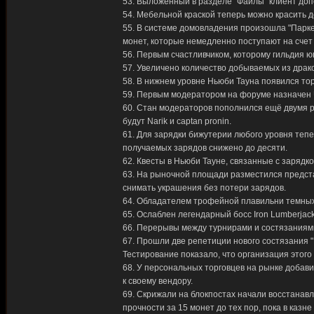
53. Выложенный в разделе "Файлы" клиент до
54. Мебельной краской теперь можно красить 
55. В системе домовладения произошла "Парке
монет, которые немедленно поступают на счет 
56. Первым счастливчиком, которому гильдия юв
57. Увеличено количество добываемых из драко
58. В нижнем уровне Ньюби Тауна появился то
59. Первым модератором на форуме назначен 
60. Стан модераторов пополнился ещё двумя р
будут Narik и captan pronin.
61. Для зарядки бижутерии любого уровня теп
получаемых зарядов снижено до десяти.
62. Квесты в Ньюби Тауне, связанные с заряд
63. На рыночной площади разместился предст
снимать украшения без потери зарядов.
64. Обладателем трофейной плавильни темных
65. Ослаблен легендарный босс Iron Lumberja
66. Перерывы между турнирами и состязаниями
67. Прошли две репетиции нового состязания "Ц
Тестирование показало, что организация этого
68. У персональных торговцев на рынке добав
к своему вендору.
69. Скрижали на блокпостах начали восстанавл
прочности за 15 монет до тех пор, пока в казне 