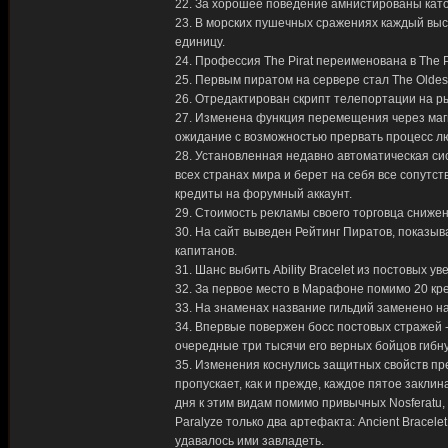
22. За хорошее поведение амнистированы катор
23. В морских пушечных сражениях каждый выс
единицу.
24. Профессия The Pirat переименована в The P
25. Первым пиратом на сервере стал The Oldest
26. Отредактирован скрипт телепортации на 
27. Изменена функция перемещения через маг
ожидание с возможностью прервать процесс л
28. Установленная недавно автоматическая си
всех странах мира и берет на себя все сопут
кредиты на форумный аккаунт.
29. Стоимость рекламы своего торговца снижен
30. На сайт выведен Рейтинг Пиратов, показы
капитанов.
31. Шанс выбить Ability Bracelet из постовых у
32. За первое место в Марафоне помимо 20 кр
33. На знаменах название гильдий заменено н
34. Впервые повержен босс постовых стражей - 
очередные три тысячи его верных бойцов гибну
35. Изменения коснулись защитных свойств пр
пропускает, как и прежде, каждое пятое заклин
дня к этим видам помимо привычных Nosferatu, 
Paralyze только два артефакта: Ancient Bracele
удавалось ими завладеть.