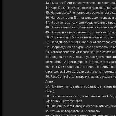
43. Пиратский Arquebuse ускорен в полтора раз
44. Корабельные пушки, отключенные на время
45. На нашем сайте появилась возможность дел
46. На территории Египта запрещен призыв лю
47. Игрок теперь получает уведомления о прод
48. Прием ставок на победителя Чемпионата М
49. Примерно вдвое снижено количество пузырь
50. Оружие и щит больше не выпадают из рук п
51. Паладинский Mirel's Hand исключает возмо
52. Повреждения от охранного артефакта на б
53. Установлена трехдневная защита от атаки 
54. Защита от физического урона для членов ги
поглощения 2 единиц урона, эта защита выра
55. На сайт добавлена страница "Про игру", н
скриншоты. Всем авторам выплачены премиал
56. FaceControl стал вторым счастливчиком в и
Angel.
57. При покупке товара у гербалистов теперь н
Gidro).
58. Безголовые на каторге ослаблены на 15%, 
Удалено 20 каторжников.
59. Гильдии [Vsem Hana] зачислены олимпийск
защитных артефактов на блокпостах.