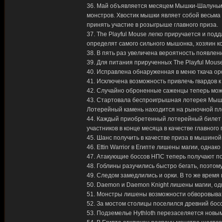
36. Май объявляется месяцем Мышки-Шалуньи. T
монстров. Хвостик мышки являет собой весьма
принять участие в розыгрыше главного приза.
37. The Playful Mouse легко приручается и по
определят самого сильного мышонка, хозяин к
38. В пять раз увеличена вероятность появлен
39. Для питания прирученных The Playful Mous
40. Исправлена обнаруженная в меню ткача ор
41. Исключена возможность привлечь гвардов к 
42. Случайно оброненные саженцы теперь можн
43. Стартовала беспроигрышная лотерея Мышк
Лотерейный камень находится на рыночной п
44. Каждый приобретенный лотерейный билет п
участников в конце месяца в качестве главног
45. Шанс получить в качестве приза в мышино
46. Ettin Warrior в Египте лишены магии, однак
47. Атакующие боссов НПС теперь получают 
48. Гоблины разучились быстро бегать, поэтом
49. Следом замедлились и орки. В то же время 
50. Daemon и Daemon Knight лишены магии, од
51. Монстры лишены возможности обворовывать
52. За мостом столицы поселился древний босс
53. Подземелье Hythloth перезаселяется новы