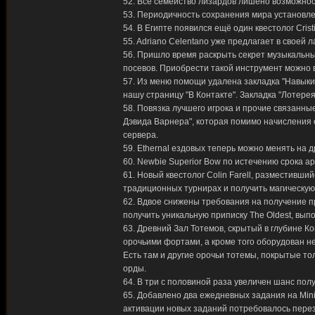
52. Всё семейство лизардов лишено возможнос
53. Периодичность сохранения мира установлен
54. В Египте появился ещё один квестолог Crist
55. Adriano Celentano уже предлагает в своей
56. Пришло время раскрыть секрет музыкальных
посевов. Приобрести такой инструмент можно в 
57. Из меню помощи удалена закладка "Навыки"
нашу страницу "В Контакте". Закладка "Лотере
58. Повязка лучшего игрока и прочие связанны
Дэвида Варнера", которая помимо начисления
сервера.
59. Ethernal ездовых теперь можно менять на 
60. Newbie Superior Bow по истечению срока а
61. Новый квестолог Colin Farell, разместив
традиционных турнирах и получить магическую
62. Вдвое снижены требования на получение п
получить уникальную приписку The Oldest, вып
63. Древний Зал Тотемов, скрытый в глубине К
орочьими фортами, а кроме того оборудован не
Есть там и другие орочьи тотемы, покрытые т
орды.
64. В три с половиной раза увеличен шанс полу
65. Добавлено два ежедневных задания на Mini
активации новых заданий потребовалось перез