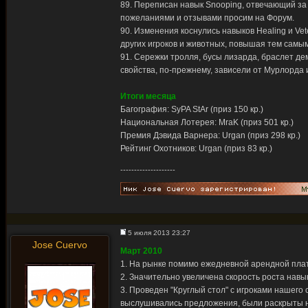
89. Переписан навык Snooping, отвечающий за
пожеланиями и отзывами просим на Форум.
90. Изменения коснулись навыков Healing и Vet
других игроков и животных, повышая тем самы
91. Сережки тролля, бусы лизарда, браслет де
свойства, по-прежнему, зависели от Мурлорда 
Итоги месяца
Багография: SyPA StAr (приз 150 кр.)
Национальная Лотерея: MraK (приз 501 кр.)
Премия Дэвида Варнера: Urgan (приз 298 кр.)
Рейтинг Охотников: Urgan (приз 83 кр.)
--------------------
5 июля 2013 23:27
Jose Cuervo
Март 2010
1. На рынке помимо ежедневной арендной плат
2. Значительно увеличена скорость роста навыко
3. Проведен "Круглый стол" с игроками нашего
выслушивались предложения, были раскрыты н