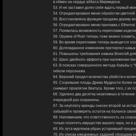
в обмен на сердце аббата Мирмидона.
53. И не заставил долго себя ждать первый мона
54. Отредактировано меню обработки цветной к
55. Восстановлена функция продажи дереву вс
56. Отредактировано меню прилавка с Ethernal
57. Появилась возможность переплавки издели
58. Оружие of Ruin теперь тоже можно плавить
59. Во время переплавки теперь выводится со
60. Долгожданное изменение претерпел навык M
61. Повышены требования навыка Bowcraft для
62. Шанс двойного эффекта при наложении бин
63. В поисках совершенного метода борьбы с 
гибели персонажа.
64. Верхний предел количества убийств и коли
65. Созревшие плоды Древа Мудрости более не
снимают проклятие Вектуса. Кроме того, с их 
66. Удалено два десятка неактивных в течени
очередной раз сохранены.
67. За неуплату аренды снесен второй за ист
забывайте проверять остаток на балансе свое
68. Напоминаем, что ответственность за сохр
только похитить имущество вашего чара, но и у
69. Из лута мурлоков убран устаревший предме
70. Из списка ежедневных заданий сборщика ре