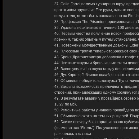
37. Colin Farrel помимо турнирных шруд предл
прототипом оружия из Fire руды, однако внешн
получателя, может быть расплавлено на Fire In
38. Профессия The Prisonier переименована в Th
39. Удалены неактивные в течение 100 дней ак
40. Первым квест на получение новой професси
прежним, так как опытным путем установлено,
41. Повержены могущественные драконы Elder W
42. Плюсовые тряпки теперь отображают свои 
43. Броня Драгонсталкера добавлена в крафт т
44. Цветные шкуры и броня из них стали дешев
45. Вдвое увеличена пауза между появлениями
46. Дух Короля Гоблинов ослаблен соответств
47. Объявлен победитель конкурса "Культ личн
48. Закрыта возможность прилочивать предмет
строений, принадлежащих одному хозяину (спас
49. В результате аварии у провайдера сервер 
13:27 по мск.
50. Ремонтные работы у нашего провайдера п
51. Объявлена охота на темных рыцарей. Под
52. Ближе к вечеру была организована публична
(знаменит как "Яхель"). Получасовое противос
разошлась восвояси.