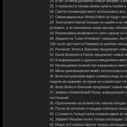
24. В лут эттинов добавлен новый предмет Earrin
25. У гербалиста теперь можно купить marble и
26. Свиток полиморфа могут использовать все
27. Свежесваренные Shrink Potion не будут скла
28. Tournament Overall больше не ньюби и не
условиях, а по окончанию срока аренды обновя
29. Реализована возможность снять краску со 
30. Аукцион на "Laws of Antares" завершен. Ар
100 тысяч достаются Паркеру за ценную находк
31. Fernando Torres в Тринсике предлагает новый
32. David Beckham в Папуа предлагает новый кв
33. В информацию о сданных ежедневных квест
34. Необходимое количество ежедневных квест
35. Меню домовладения может использоваться
36. Всем каторжникам вдвое снижена мзда за 
недели каторжники, которые не отработают пя
36. Brian Molko в Тринсике предлагает новый кве
37. Зажжен Олимпийский Огонь, извещающий о 
состязаний.
38. Ограничение на количество членов гильдии
39. После вступления в гильдию повторно нель
40. Стоимость Гильдстоуна снижена вдвое во в
41. Эффект Reactive Armor теперь поглощает 1
42. Drape of Covetous Warrior теперь поглощае