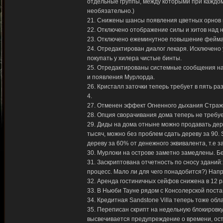
отдельные группы, между которыми при каждо
необязательно.)
21. Снижены шансы появления цветных орнов и
22. Отключено отображение силы и хитов над н
23. Отключено ежеминутное повышение фейма 
24. Отредактирован диалог лекаря. Исключено 
покупать у хилера чистые бинты.
25. Отредактированы системные сообщения на 
и появления Мурлорда.
26. Кристалл заточки теперь требует в пять раз
4.
27. Отменен эффект Огненного дыхания Стража
28. Опция сворачивания дома теперь не требует
29. Диды на дома отныне можно продавать дер
тысяч, можно без проблем сдать дереву за 90.
дереву за 60% от денежного эквивалента, т.е з
30. Мурлоки на острове заметно замедлены. Бе
31. Заскриптована отчетность по сносу зданий
процесс. Мало ли для чего понадобится?) Напр
32. Аренда гостиничных сейфов снижена в 12 раз
33. В Ньюби Тауне рядом с Консолерской пост
34. Кредитная Sandstone Villa теперь тоже обл
35. Переписан скрипт на недельную блокировк
высвечивается предупреждение о времени, ост