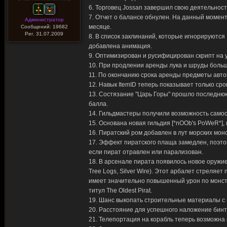
6. Торговец Jossan завершил свою деятельнос
7. Отчет о балансе обнулен. На данный момент
Администратор
месяце.
Сообщений: 19682
Рег. 31.07.2009
8. В список заклинаний, которые игнорируютс
добавлена анимация.
9. Оптимизирован и русифицирован скрипт на 
10. При продлении аренды лука и шруды больш
11. По окончанию срока аренды предметы авто
12. Навык ItemID теперь показывает только ср
13. Состязание "Царь Горы" прошло последнюю
балла.
14. Гильдмастеры получили возможность само
15. Основана новая гильдия [*nOOb's PoWeR*], 
16. Пиратский ром добавлен в лут морских мон
17. Эффект пиратского плаща замедлен, поэтом
если пират отравлен или парализован.
18. В арсенале пирата появилось новое оружие A
Tree Logs, Silver Wire). Этот арбалет стреля
имеет значительно повышенный урон по монстр
титул The Oldest Pirat.
19. Шанс выкопать строительные материалы с п
20. Расстояние для успешного наложение бинт
21. Телепортация на корабль теперь возможна 