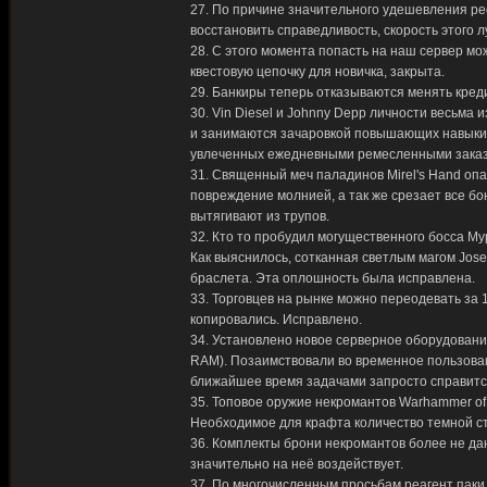
27. По причине значительного удешевления рес
восстановить справедливость, скорость этого 
28. С этого момента попасть на наш сервер м
квестовую цепочку для новичка, закрыта.
29. Банкиры теперь отказываются менять кре
30. Vin Diesel и Johnny Depp личности весьма 
и занимаются зачаровкой повышающих навыки в
увлеченных ежедневными ремесленными зака
31. Священный меч паладинов Mirel's Hand опа
повреждение молнией, а так же срезает все 
вытягивают из трупов.
32. Кто то пробудил могущественного босса М
Как выяснилось, сотканная светлым магом Jose 
браслета. Эта оплошность была исправлена.
33. Торговцев на рынке можно переодевать за 
копировались. Исправлено.
34. Установлено новое серверное оборудование
RAM). Позаимствовали во временное пользов
ближайшее время задачами запросто справитс
35. Топовое оружие некромантов Warhammer of D
Необходимое для крафта количество темной ст
36. Комплекты брони некромантов более не да
значительно на неё воздействует.
37. По многочисленным просьбам реагент пак