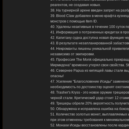
реагентов, не создавая новых.
38. На турнирной арене введен запрет на ра
39. Blood Claw добавлен в меню крафта кузне
монстров с помощью Item ID.
40. Удалены неактивные в течение 100 суток 
41. Информация о потраченных кредитах в про
42. Капитану судна доступна новая функция че
43. В результате незапланированной забастов
44. Некроманты лишены уникальной привилеги
независимо от экипировки.
45. Профессия The Monk официально прекраща
Мирмидона" временно утерял свои свойства. Staf
46. Севернее Papua из кипящей лавы стали вы
опасны!
47. Усиление "Благословение Исиды" заменено
необходимость по достоинству оценят охотник
48. Trasher's Kryss - это новое оружие трешер
черной стали. Критический удар стоит 12 ста
49. Трешеры обрели 20% вероятность получит
50. Обнаружена и исправлена ошибка на боксерс
51. Количество золотых монет, выплавляемых 
при этом отменены требования к минимальном
52. Монахи Исиды восстановлены после карди