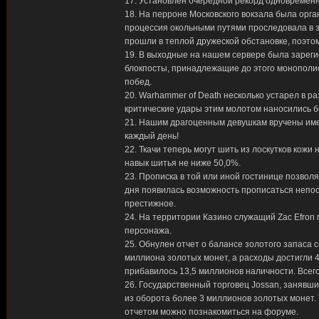
17. Установлен очередной рекорд одновременно
18. На перроне Московского вокзала была орга
процессия окольными путями проследовала в з
прошли в теплой дружеской обстановке, поэто
19. В выходные на нашем сервере была зарегис
блокпосты, принадлежащие до этого монополи
побед.
20. Warhammer of Death несколько устарел в р
критические удары этим молотом наносились б
21. Нашим драгоценным девушкам вручены име
каждый день!
22. Ткачи теперь могут шить из лоскутков кожи 
навык шитья не ниже 50,0%.
23. Прописка в той или иной гостинице позвол
дня появилась возможность прописаться непос
престижное.
24. На территории Казино служащий Zac Efron 
персонажа.
25. Обнулен отчет о балансе золотого запаса 
миллиона золотых монет, а расходы достигли 
прибавилось 13,5 миллионов наличности. Всег
26. Государственный торговец Jossan, занявши
из оборота более 3 миллионов золотых монет.
отчетом можно познакомиться на форуме.