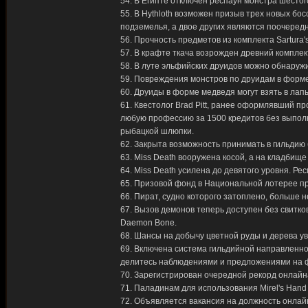
54. В Египте отключен респаун монстра шестого
55. В Hythloth возможен призыв трех новых бос
подземелья, а двое других являются поочеред
56. Прочность предметов из комплекта Sartura'
57. В крафте ткача возрожден древний комплект
58. В луте эльфийских друидов можно обнаружит
59. Повреждения монстров по друидам в форм
60. Друиды в форме медведя могут взять в лапы 
61. Квестолог Brad Pitt, ранее оформлявший п
любую профессию за 1500 кредитов без выполн
рыбацкой шлюпки.
62. Закрыта возможность принимать в гильдию
63. Miss Death вооружена косой, а на кладбищ
64. Miss Death усилена до девятого уровня. Р
65. Призовой фонд в Национальной лотерее пр
66. Пират, судно которого затоплено, больше 
67. Вызов демонов теперь доступен без свитко
Daemon Bone.
68. Шансы на добычу цветной руды и дерева ув
69. Включена система гильдийной направленно
делитесь наблюдениями и предложениями на 
70. Зарегистрирован очередной рекорд онлайна
71. Паладинам для использования Mirel's Hand
72. Объявляется вакансия на должность онлай