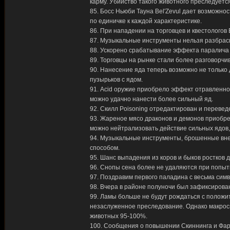
карму. Убийство такого животного преследуется
85. Босс Ньюби Тауна Bel'Zevul дает возможн
по единичке к каждой характеристике.
86. При нападении на торговцев и квестологов B
87. Музыкальные инструменты нельзя разбрасы
88. Ускорено срабатывание эффекта паралича 
89. Торговцы на рынке стали более разговорчив
90. Нанесение яда теперь возможно не только
пузырьков с ядом.
91. Acid оружие приобрело эффект отравленного
можно удачно нанести более сильный яд.
92. Скилл Poisoning отредактирован и перевед
93. Жареное мясо драконов и демонов приобр
можно нейтрализовать действие сильных ядов
94. Музыкальные инструменты, брошенные вне
способом.
95. Шанс выпадения из коров и быков ростков 
96. Снопы сена более не удаляются при попыт
97. Поздравим первого паладина с весьма симво
98. Вчера в районе полуночи был зафиксирован
99. Ламы больше не будут рождаться с положи
незаслуженное преследование. Однако макросн
животных 95-100%.
100. Сообщения о повышении Скиннинга и Фар