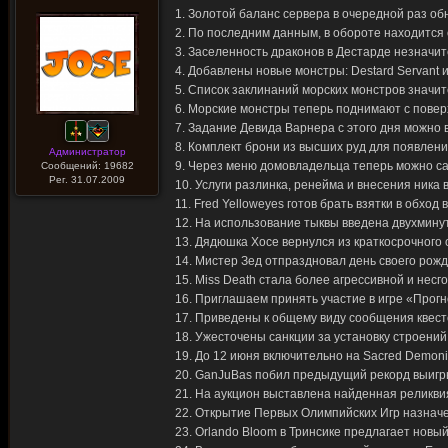
1. Золотой баланс сервера в очередной раз об
2. По последним данным, в обороте находится
3. Заселенность драконов в Дестарде незначи
4. Добавлены новые монстры: Destard Servant и
5. Список заклинаний морских монстров значит
6. Морские монстры теперь поднимают с повер
7. Задание Девида Варнера с этого дня можно 
8. Комплект брони из высших руд для появлен
Администратор
9. Через меню домовладельца теперь можно с
Сообщений: 19682
Рег. 31.07.2009
10. Услуги разлинка, ренейма и внесения ника
11. Fred Yelloweyes готов брать взятки в обхо
12. На использование тыквы введена двухмину
13. Дядюшка Хосе вернулся из краткосрочного о
14. Мистер Зед отпраздновал день своего рожд
15. Miss Death стала более агрессивной и несг
16. Приглашаем принять участие в игре «Прог
17. Приведены к общему виду сообщения квест
18. Ужесточены санкции за установку строений
19. До 12 июня включительно на Sacred Demoni
20. GanJuBas побил предыдущий рекорд выигрыш
21. На аукцион выставлена найденная реликвия
22. Открытие Первых Олимпийских Игр назначе
23. Orlando Bloom в Тринсике предлагает новый