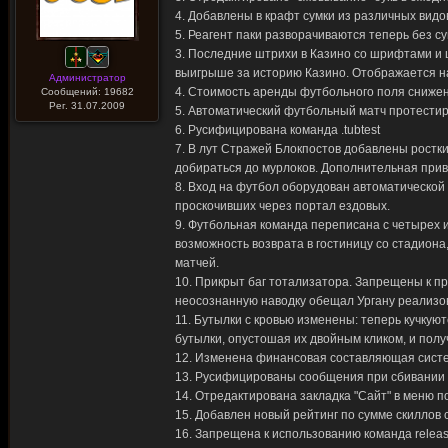
4. Добавлены в крафт сумки из различных видов
5. Реагент паки разворачиваются теперь без су
3. Последние штрихи в Казино со шрифтами и
выигрыше за историю Казино. Отображается на
Администратор
4. Стоимость аренды футбольного поля снижена
Сообщений: 19682
Рег. 31.07.2009
5. Автоматический футбольный матч протестир
6. Русифицирована команда .tubtest
7. В лут Стражей Блокпостов добавлены ростки
добираться до мурлоков. Дополнительная прив
8. Вход на футбол оборудован автоматическо
проскочивших через портал ездовых.
9. Футбольная команда переписана с четырех и
возможность возврата в гостиницу со стадион
матчей.
10. Прикрыт баг тотализатора. Запрещены к пр
неосознанную наводку обещал Ургану реализов
11. Бутылки с кровью изменены: теперь кучкую
бутылки, опустошая их двойным кликом, и полу
12. Изменена финансовая составляющая систе
13. Русифицированы сообщения при сбивании к
14. Отредактирована закладка "Сайт" в меню п
15. Добавлен новый рейтинг по сумме скиллов
16. Запрещена к использованию команда releas