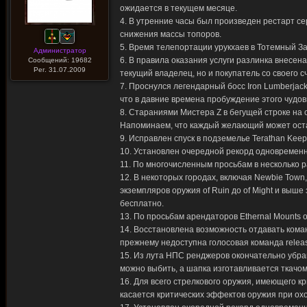
ожидается в текущем месяце.
4. В утренние часы был произведен рестарт с
снижения массы топоров.
5. Время телепортации урукхаев в Тотемный За
Администратор
6. В правила оказания услуги разлинка внесен
Сообщений: 19682
Рег. 31.07.2009
текущий владелец, но и покупатель со своего с
7. Проснулся легендарный босс Iron Lumberjack
что в давние времена пробуждение этого чу
8. Стараниями Мистера Z в бегущей строке на
Напоминаем, что каждый желающий может оста
9. Исправлен спуск в подземелье Terathan Kee
10. Установлен очередной рекорд одновременно
11. По многочисленным просьбам в несколько р
12. В некоторых городах, включая Newbie Tow
экземпляров оружия of Ruin до of Might и выше
бесплатно.
13. По просьбам арендаторов Ethernal Mounts
14. Восстановлена возможность отдавать кома
прежнему недоступна голосовая команда relea
15. Из лута НПС ренджеров окончательно убран
можно выбить, а шапка изготавливается ткачом.
16. Для всего стрелкового оружия, имеющего к
касается критических эффектов оружия при охо