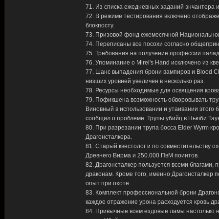
71. Из списка ежедневных заданий энчантера и
72. В режиме тестирования включено отображе
блокпосту.
73. Призовой фонд ежемесячной Национальной
74. Переписаны все посохи согласно общеприн
75. Требования на получение профессии палад
76. Упоминание о Mirel's Hand исключено из к
77. Шанс выпадения брони вампиров и Blood C
низших уровней увеличен в несколько раз.
78. Ресурсы необходимые для освящения крова
79. Пофикшена возможность обворовывать труп
Виновный в использовании и утаивании этого б
сообщил о проблеме. Трупы убийц в Ньюби Тау
80. При разрезании трупа босса Elder Wyrm к
Драгонсталкера.
81. Старый квестолог и по совместительству о
Древнего Вирма и 250.000 ПвМ поинтов.
82. Драгонсталкер пользуется всеми благами
драконам. Кроме того, именно Драгонсталкер 
опыт при охоте.
83. Комплект профессиональной брони Драгонс
каждое отражение урона расходуется кровь др
84. Привычные всем ездовые ламы настолько н