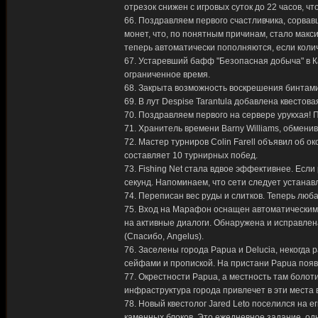
отрезок снижен с игровых суток до 22 часов, ч
66. Поздравляем первого счастливчика, сорвавш
монет, что, по понятным причинам, стало мак
теперь автоматически пополняются, если колич
67. Устаревший бафф "Безопасная добыча" в К
ограниченное время.
68. Закрыта возможность воскрешения бинтами
69. В лут Despise Tarantula добавлена квестова
70. Поздравляем первого на сервере урукхая! П
71. Хранитель времени Barny Williams, обмени
72. Мастер турниров Colin Farell объявил об 
составляет 10 турнирных побед.
73. Fishing Net стала вдвое эффективнее. Если
секунд. Напоминаем, что сети следует устанав
74. Переписан вес руды и слитков. Теперь любая
75. Вход на Марафон оснащен автоматическим 
на активные диалоги. Обнаружена и исправлен
(Спасибо, Angelus).
76. Заселены города Papua и Delucia, некогда
сейфами и пропиской. На пристани Papua появ
77. Окрестности Papua, а местность там боло
инфраструктура города привлечет в эти места 
78. Новый квестолог Jared Leto поселился на е
каменных блоков. Это ежедневное задание, од