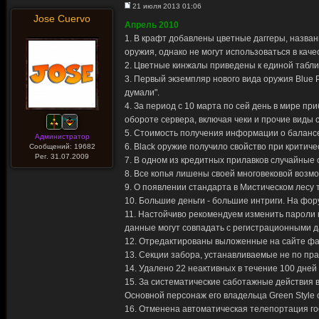
21 июля 2013 01:06
Jose Cuervo
Апрель 2010
1. В крафт добавлены цветные даггеры, названн
оружия, однако не могут использоваться в каче
2. Цветные кинжалы приведены к единой таблиц
3. Первый экземпляр нового вида оружия Blue 
думали".
4. За период с 10 марта по сей день в мире пр
обороте сервера, включая чеки и прочие виды
5. Стоимость получения информации о баланс
Администратор
6. Black оружие получило свойство при критич
Сообщений: 19682
Рег. 31.07.2009
7. В одном из кредитных прилавков случайные
8. Все копья лишены своей многовековой возмо
9. О появлении стандарта в Мистическом лесу 
10. Большие деньги - большие интриги. На фо
11. Настойчиво рекомендуем изменить пароли к
данные могут совпадать с регистрационными д
12. Отредактированы выложенные на сайте ф
13. Секции забора, устанавливаемые не по пра
14. Удалено 22 неактивных в течение 100 дней
15. За систематические саботажные действия 
Основной персонаж его владельца Green Style 
16. Отменена автоматическая телепортация гос