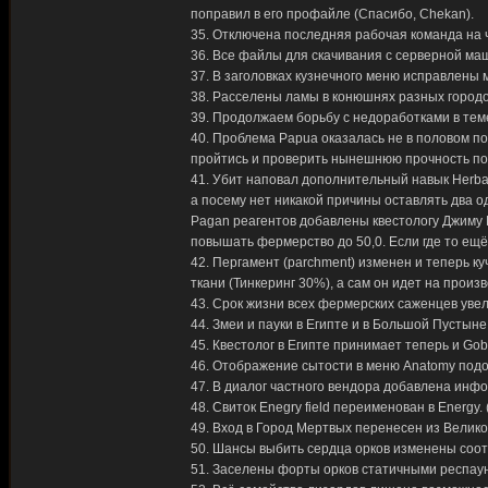
поправил в его профайле (Спасибо, Chekan).
35. Отключена последняя рабочая команда на чу
36. Все файлы для скачивания с серверной ма
37. В заголовках кузнечного меню исправлены м
38. Расселены ламы в конюшнях разных городов 
39. Продолжаем борьбу с недоработками в тем
40. Проблема Papua оказалась не в половом по
пройтись и проверить нынешнюю прочность пол
41. Убит наповал дополнительный навык Herba
а посему нет никакой причины оставлять два 
Pagan реагентов добавлены квестологу Джиму К
повышать фермерство до 50,0. Если где то ещё
42. Пергамент (parchment) изменен и теперь ку
ткани (Тинкеринг 30%), а сам он идет на произ
43. Срок жизни всех фермерских саженцев уве
44. Змеи и пауки в Египте и в Большой Пусты
45. Квестолог в Египте принимает теперь и Gobl
46. Отображение сытости в меню Anatomy подо
47. В диалог частного вендора добавлена инфор
48. Свиток Enegry field переименован в Energy.
49. Вход в Город Мертвых перенесен из Велик
50. Шансы выбить сердца орков изменены соот
51. Заселены форты орков статичными респау