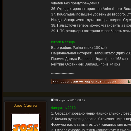
удален без предупреждения.
36. Отредактирован скрипт на Animal Lore. Во
37. Кобольдам повышен уровень до второго. Эт
Исиды. Ассортимент лута тоже расширен. Сдела
38. Гильдстоун теперь можно установить и в кр
39. НПС ренджеры потеряли способность лечи
Итоги месяца
Багография: Parker (приз 150 кр.)
Национальная Лотерея: Tranquilizator (приз 233
Премия Дэвида Варнера: Urgan (приз 168 кр.)
Рейтинг Охотников: DamagE (приз 74 кр.)
--------------------
30 апреля 2013 00:09
Jose Cuervo
Февраль 2010
1. Отредактировано меню Национальной Лотер
2. Казино русифицировано. Стоимость игры пе
Формула расчета выигрышей кардинально изм
3. Отредактировано "сжевывание" букв в ежедн