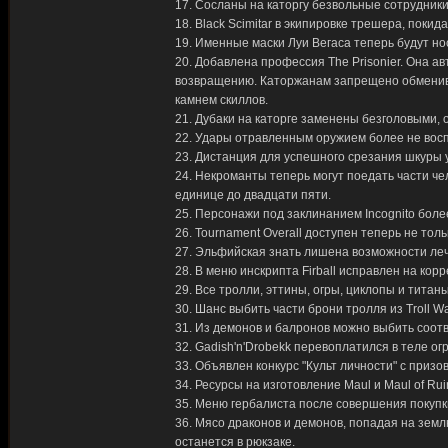
17. Сосланы на каторгу безвольные сотрудник
18. Black Scimitar в экипировке трешера, покид
19. Именные маски Луи Вегаса теперь будут нос
20. Добавлена профессия The Prisonier. Она а
возвращению. Каторжанам запрещено обмениват
камнем скиллов.
21. Дубаки на каторге заменены безголовыми, о
22. Удары отравленным оружием более не вос
23. Дистанция для успешного срезания шкуры 
24. Некроманты теперь могут поедать части че
единице до двадцати пяти.
25. Персонажи под заклинанием Incognito более
26. Tournament Overall доступен теперь не тол
27. Эльфийская знать лишена возможности ле
28. В меню инскрипта Firball исправлен на корр
29. Все тролли, эттины, огры, циклопы и тита
30. Шанс выбить части брони тролля из Troll Wa
31. Из демонов и балронов можно выбить соотв
32. Gadish'n'Drobekk перевоплатился в теле ог
33. Объявлен конкурс "Культ личности" с приз
34. Ресурсы на изготовление Maul и Maul of Ru
35. Меню гербалиста после совершения покупк
36. Мясо драконов и демонов, попадая на землю
останется в рюкзаке.