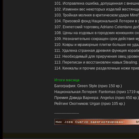
101. Исправлена ошибка, допущенная с внешни
102. Изменен вес некоторых изделий жестянщи
103. Тройная молния в критическом ударе Mire
104. Призовой фонд Национальной Лотереи в э
107. Египетский торговец Adriano Celentano д
108. Цены на ездовых в городских конюшнях с
109. Незначительно сокращен срок действия 
110. Ковры и мраморные плитки больше не уда
111. Удалена странная древняя функция кораб
112. Необходимый для приручения овец уровен
113. Переписан и восстановлен навык Stealing
114. Кинжалы и прочие разделочные ножи прив
Итоги месяца
Багография: Green Style (приз 150 кр.)
Национальная Лотерея: Fantomas (приз 1719 кр
Премия Дэвида Варнера: Angelus (приз 450 кр.)
Рейтинг Охотников: Urgan (приз 105 кр.)
--------------------