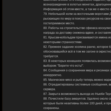
вознаграждение в золотых монетах, драгоценны
Информация об этом квесте, а так же о квесте
79. Небольшой холм за восточными воротами Д
рыскающих по миру в поисках ресурсов на свои
гостеприимное место.
80. Работы на строительстве сфинкса коснулис
награда за доставку снижена вдвое, и составля
81. Крысам-кобольдам присваиваются имена и
некоторыми странностями.
82. Прежнее задание хозяина ранчо, которое б
обосновавшийся всё в том же загоне в окрестн
требуется.
83. В некоторых конюшнях появилась возможно
выбором: "Берите что есть!".
84. Сообщения о сохранении мира и ресинках с
некорректно.
85. Магическое мясо и рыбу теперь можно жарит
86. Отредактированы системные сообщения, в
сервера.
87. Закрыта возможность выхода из Ньюби Тауна
88. Почистили базу аккаунтов. Удалено около 
которые были неактивны более 100 дней, и пр
сохранены.