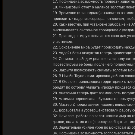
17. Пофикшена возможность провести животных
18. Финансовый отчет о балансе золотых монет
19. Временно (или надолго) отключена возмож
приводить к падению сервера - отключил, чтоб
20. Как известно, при установке забора не из
высвечивается системное сообщение с уведомл
21. При входе в игру открывается окно для уч
участников.
22. Сохранение мира будет происходить каждые 
23. Апдейт базы аккаунтов теперь происходит е
24. Совместно с Зедом реализовали полуавтом
Протестируем её боем, после чего попробуем п
25. Закрыта возможность снимать золотые моне
26. В Ньюби Тауне лимитирована добыча хлопка
27. В Оклло и прилегающих территориях отклю
бродят по острову, убивать игрокам придется 
28. Анатомия теперь дает возможность получи
29. Алхимия переписана - бутылки теперь кучк
30. Мистер Z представляет нашему вниманию н
31. Доработали и усовершенствовали работу с
32. Началась работа по залатыванию дыр на ка
крыши, пола, стен и т.п.) прошу сообщать в те
33. Значительно усилен урон по монстрам из о
34. Пофикшена возможность воспользоваться 