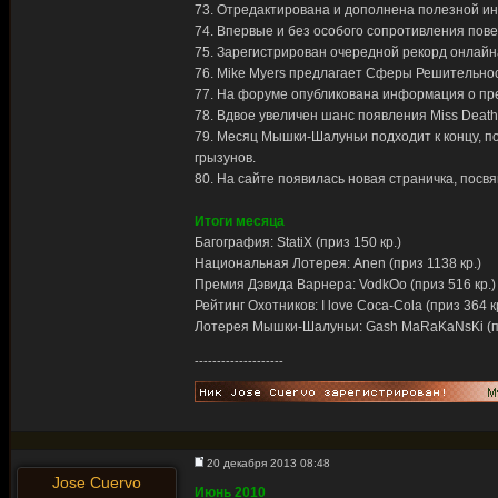
73. Отредактирована и дополнена полезной и
74. Впервые и без особого сопротивления пове
75. Зарегистрирован очередной рекорд онлайна
76. Mike Myers предлагает Сферы Решительнос
77. На форуме опубликована информация о пр
78. Вдвое увеличен шанс появления Miss Death
79. Месяц Мышки-Шалуньи подходит к концу, п
грызунов.
80. На сайте появилась новая страничка, пос
Итоги месяца
Багография: StatiX (приз 150 кр.)
Национальная Лотерея: Anen (приз 1138 кр.)
Премия Дэвида Варнера: VodkOo (приз 516 кр.)
Рейтинг Охотников: I love Coca-Cola (приз 364 к
Лотерея Мышки-Шалуньи: Gash MaRaKaNsKi (пр
--------------------
20 декабря 2013 08:48
Jose Cuervo
Июнь 2010