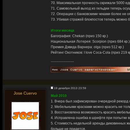
70. Максимальная прочность скрижали 5000 ед
71. Самовольный выход из гильдии теперь осу
72. Операции с банковскими чеками более не 
73. Убивая стражей блокпостов теперь можно б
Итоги месяца
Багография: Chekan (приз 150 кр.)
Национальная Лотерея: Scorpion (приз 684 кр.)
Премия Дэвида Варнера: olga (приз 512 кр.)
Рейтинг Охотников: I love Coca-Cola (приз 219 к
--------------------
19 декабря 2013 23:59
Jose Cuervo
Май 2010
1. Вчера был зафиксирован очередной рекорд о
2. Мебельными красками можно красить не толь
3. Восстановлена возможность красить мебель
4. Исправлена ошибка в шрифте при попытке в
5. Стоимость недельной аренды диковинных жи
больше не придется.