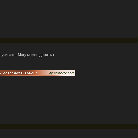
1
кручиваю... Mary можно дарить.)
1