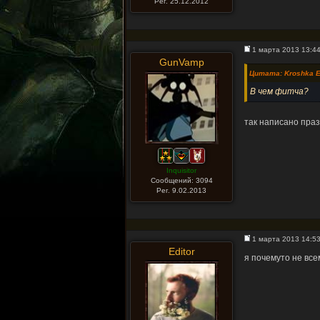
Рег. 25.12.2012
1 марта 2013 13:4
GunVamp
Цитата: Kroshka E
В чем фитча?
так написано праз
Inquisitor
Сообщений: 3094
Рег. 9.02.2013
1 марта 2013 14:5
Editor
я почемуто не все