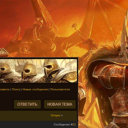
ЛИЧНЫЙ КАБИНЕТ
равила
|
Поиск
|
Новые сообщения
|
Пользователи
Опции
Сообщение #
21