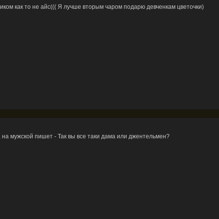
иком как то не айс((( Я лучше вторым чаром подарю девченкам цветочки)
1
на мужской пишет - Так вы все таки дама или джентельмен?