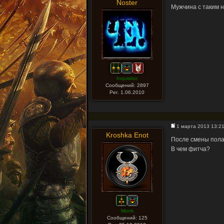
Noster
Мужчина с таким н
Inquisitor
Сообщений: 2897
Рег. 1.06.2010
1 марта 2013 13:2
Kroshka Enot
После смены пола 
В чем фитча?
Monk
Сообщений: 125