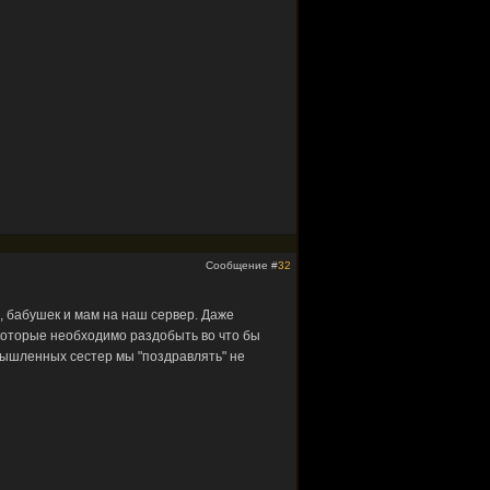
Сообщение #
32
, бабушек и мам на наш сервер. Даже
 которые необходимо раздобыть во что бы
ымышленных сестер мы "поздравлять" не