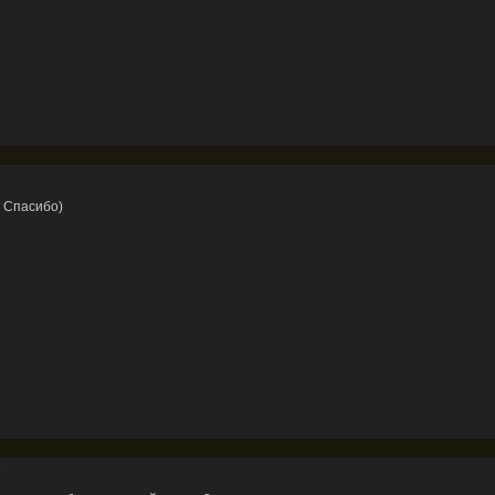
9
) Спасибо)
6