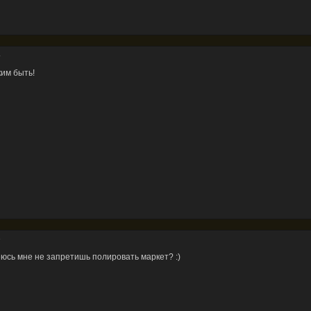
4
ким быть!
6
еюсь мне не запретишь полировать маркет? :)