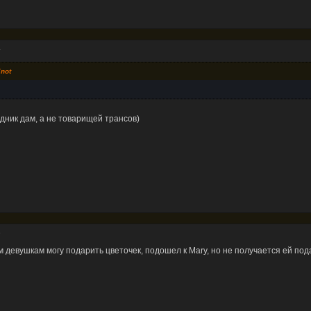
4
not
дник дам, а не товарищей трансов)
3
м девушкам могу подарить цветочек, подошел к Mary, но не получается ей под