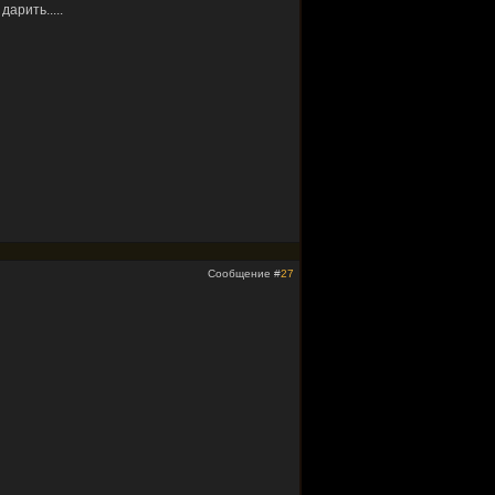
арить.....
Сообщение #
27