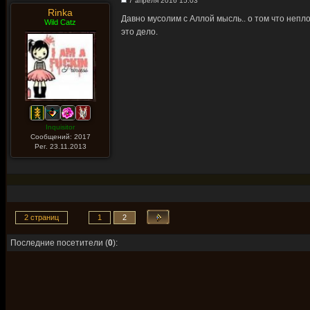
7 апреля 2016 15:03
Rinka
Давно мусолим с Аллой мысль.. о том что непл
Wild Catz
это дело.
Inquisitor
Сообщений: 2017
Рег. 23.11.2013
2 страниц
1
2
Последние посетители (
0
):