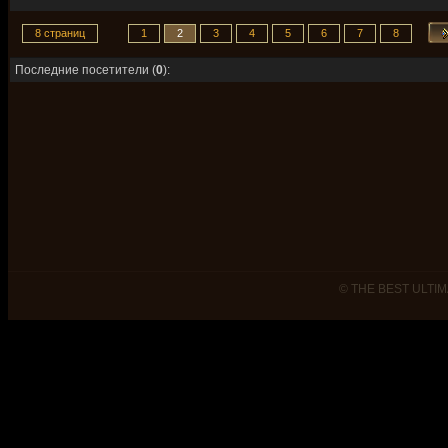
8 страниц
1
2
3
4
5
6
7
8
Последние посетители (
0
):
© THE BEST ULTIM