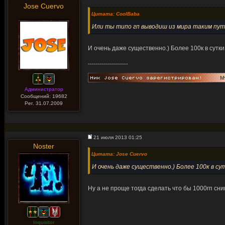
Jose Cuervo
Цитата: CoolBaba
Или ты типо гп выводиш из мира таким путем
И очень даже существенно.) Более 100к в сутки
--------------------
Администратор
Сообщений: 19682
Рег. 31.07.2009
21 июля 2013 01:25
Noster
Цитата: Jose Cuervo
И очень даже существенно.) Более 100к в су
Ну а не проще тогда сделать что бы 1000гп сни
Inquisitor