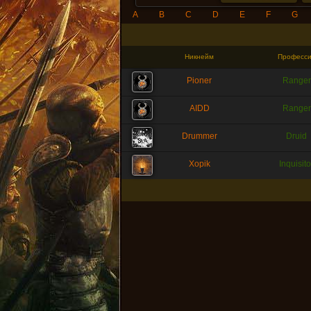
A
B
C
D
E
F
G
Никнейм
Професси
Pioner
Ranger
AIDD
Ranger
Drummer
Druid
Xopik
Inquisito