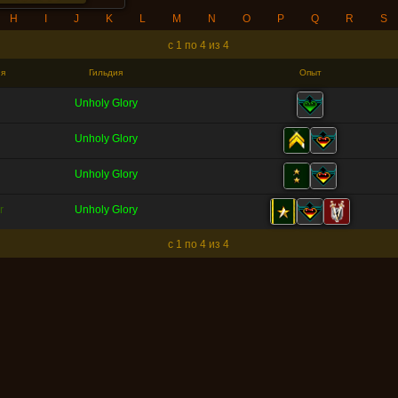
H
I
J
K
L
M
N
O
P
Q
R
S
c 1 по 4 из 4
я
Гильдия
Опыт
Unholy Glory
Unholy Glory
Unholy Glory
r
Unholy Glory
c 1 по 4 из 4