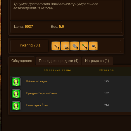
Триумф: Достаточно дождаться триумфального
возвращения из миссии.
Цена:
6037
Вес:
5.0
Tinkering 70.1
2
60
5
1
1
Обсуждения
Последние продажи (4)
Награда за (1):
Название темы
Ответов
Pokemon League
125
Праздник Первого Снега
102
Новогодняя Ёлка
214