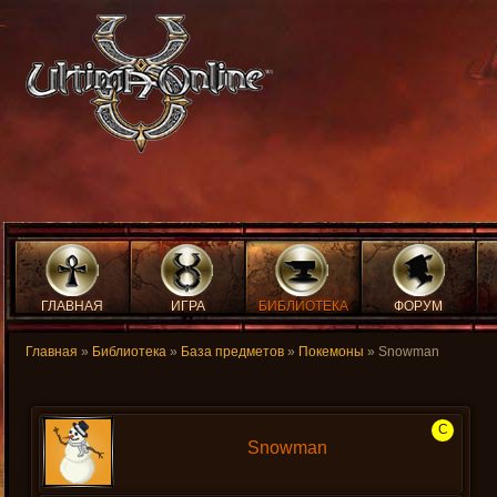
ГЛАВНАЯ
ИГРА
БИБЛИОТЕКА
ФОРУМ
Главная
»
Библиотека
»
База предметов
»
Покемоны
» Snowman
C
Snowman