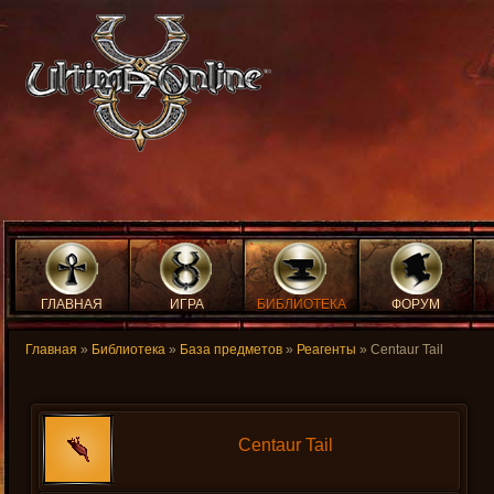
ГЛАВНАЯ
ИГРА
БИБЛИОТЕКА
ФОРУМ
Главная
»
Библиотека
»
База предметов
»
Реагенты
» Centaur Tail
Centaur Tail