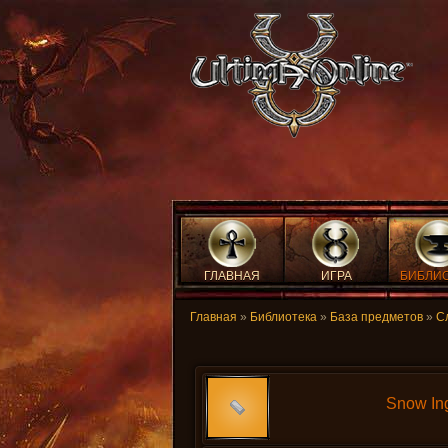
ГЛАВНАЯ
ИГРА
БИБЛИ
Главная
»
Библиотека
»
База предметов
»
С
Snow In