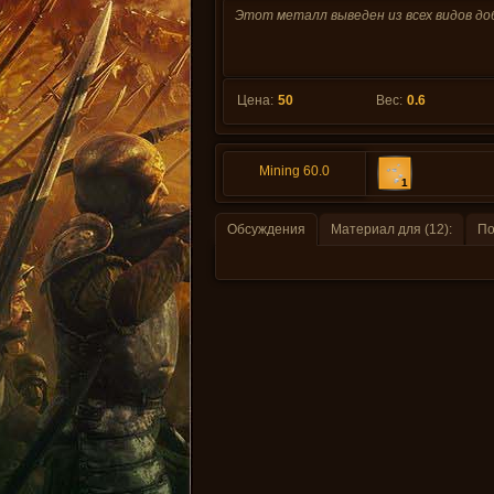
Этот металл выведен из всех видов до
Цена:
50
Вес:
0.6
Mining 60.0
1
Обсуждения
Материал для (12):
По