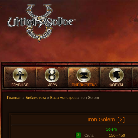
ГЛАВНАЯ
ИГРА
БИБЛИОТЕКА
ФОРУМ
Главная
»
Библиотека
»
База монстров
» Iron Golem
Iron Golem
[2]
Golem
2
Сила
150 - 450