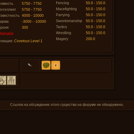
Fencing
50.0 - 150.0
овкость
5750 - 7750
Macefighting
50.0 - 150.0
нтеллект
5750 - 7750
Parrying
50.0 - 150.0
звестность
4000 - 10000
Swordsmanship
50.0 - 150.0
Карма
-3000 - -10000
Tactics
50.0 - 150.0
Броня
300
Wrestling
50.0 - 150.0
Мародёр
Magery
200.0
окации:
Covetous Level 1
Ссылок на обсуждение этого существа на форуме не обнаружено.