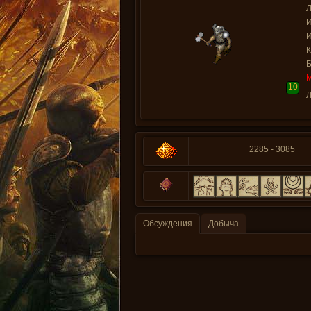
Л
И
И
10
Л
2285 - 3085
Обсуждения
Добыча