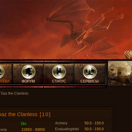
ОТЕКА
ФОРУМ
СТАТУС
СЕРВИСЫ
`Gaz the Clanless
az the Clanless
[10]
Archery
50.0 - 150.0
Orc
EvaluatingIntel
50.0 - 150.0
Сила
22850 - 30850