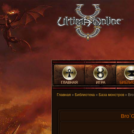
ГЛАВНАЯ
ИГРА
БИБЛИ
Главная
»
Библиотека
»
База монстров
» Bro
Bro`G