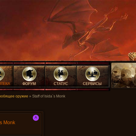
ОТЕКА
ФОРУМ
СТАТУС
СЕРВИСЫ
робящее оружие
» Staff of Isida`s Monk
A
a`s Monk