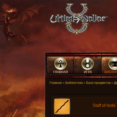
ГЛАВНАЯ
ИГРА
БИБЛИ
Главная
»
Библиотека
»
База предметов
»
Д
Staff of Isid