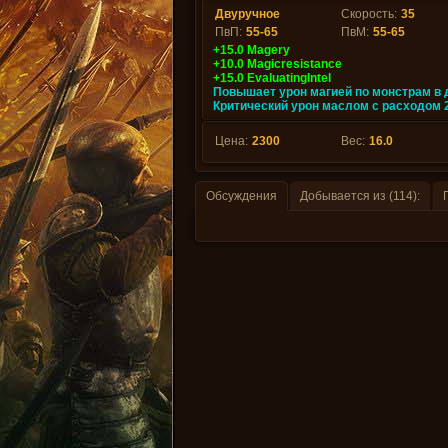
Двуручное
Скорость:
35
ПвП:
55-65
ПвМ:
55-65
+15.0 Magery
+10.0 Magicresistance
+15.0 EvaluatingIntel
Повышает урон магией по монстрам в 
Критический урон маслом с расходом 
Цена:
2300
Вес:
16.0
Обсуждения
Добывается из (114):