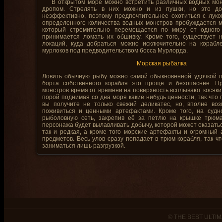
В открытом море можно встретить различных водных мон
дропом. Стрелять в них можно и из пушки, но это до
неэффективно, поэтому предпочтительнее охотиться с лук
определенного количества водных монстров пробуждается м
который стремительно перемещается по миру от одного
принимается ломать их обшивку. Кроме того, существует 
локаций, куда добраться можно исключительно на корабле
мурлоков под предводительством босса Мурлорда.
Морская рыбалка
Ловить обычную рыбу можно самой обыкновенной удочкой п
борта собственного корабля это проще и безопаснее. П
монстров время от времени на поверхность всплывают косяки
порой поднимая со дна моря какие нибудь ценности, так что 
вы получите не только свежий деликатес, но, вполне воз
поживиться и ценными артефактами. Кроме того, на судн
рыболовную сеть, закрепив её за петлю на крышке трюма
персонажа будет вылавливать добычу, которой может оказать
так и редкая, а кроме того морские артефакты и огромный
предметов. Весь улов сразу попадает в трюм корабля, так ч
заниматься лишь разгрузкой.
© THE BEST ULTIM