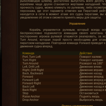
рыболовецкую шлюпку, достаточно выпустить всего десять 
кораблики чаще других становятся жертвами нападений. Ч
прочность судна, можно кликнуть по рулевому, либо посмотр
персонажа, где этот параметр отмечен как Пиратский рейт
находится в сети в момент атаки его судна пиратами, вы
уведомление об этом и сможете принять меры для защиты.
Управление
Корабль управляется рулевым, который всегда ост
беспрекословно подчиняется командам своего капитана
посторонних игроков рулевой откажется реагировать, за 
Turn Around, которая порой просто необходима для атак
пиратском нападении. Повторная команда Forward приводит к
движения судна вперед.
Команда
Действие
Port, Turn Left
Поворот налево
Turn Right
Поворот направо
Turn Around
Разворот на 180°
Left, Drift Left
Движение влево
Right, Drift Right
Движение вправо
Back, Backward
Движение назад
Forward
Движение вперед
Forward Left
Движение вперед и
Forward Right
Движение вперед и
Back Left
Движение назад и 
Back Right
Движение назад и 
Stop
Остановиться
Raise Anchor
Поднять якорь
Drop Anchor
Выбросить якорь