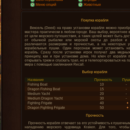
Меню опций
Животные
Покупка корабля
Вексель (Deed) на право установки корабля можно приобр
мастера практически в любом городе. Ваш выбор, вероятнее в
от цели морского путешествия, а таких целей может быть до
от обычной рыбалки или морской охоты до разбоя и п
различаются размерами и прочностью, а на некоторых 
корабельные пушки. Один персонаж может установить н
корабль. Сразу после установки игрок получат два медны
принципу, как и при установке дома. Но ключ от корабля 
открывать трюм и спускать трап, но и телепортироваться на п
мира с помощью заклинания Recall.
Выбор корабля
Название
Прочность
Пуш
Fishing Boat
10
-
Dragon Fishing Boat
15
-
Medium Yacht
20
-
Medium Dragon Yacht
30
-
Fighting Frigate
40
+
Dragon Fighting Frigate
50
+
Прочность
Прочность корабля отвечает за его устойчивость к пушечным
нападению морского чудовища Kraken. Для того, чтобы