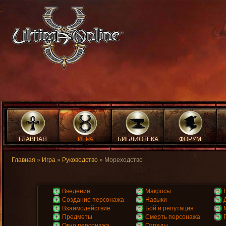
ГЛАВНАЯ
ИГРА
БИБЛИОТЕКА
ФОРУМ
Главная
»
Игра
»
Руководство
» Мореходство
Введение
Макросы
Создание персонажа
Навыки
Взаимодействие
Бой и репутация
Предметы
Смерть персонажа
Окно персонажа
Отряды