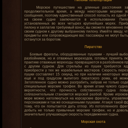
Пилоны телепортации
Морское путешествие на длинные расстояния зан
продолжительное время, а между некоторыми морями в
сообщения, поэтому единственный способ попасть из одной ч
на своем судне заключается в использовании Пилон
установленных во всех четырех крупнейших морях. Приб
пилону и заплатив требуемый взнос, вы сможете мгновенно п
своим судном к другому выбранному пилону. Имейте ввиду, ч
предметы или сопровождающие вас пассажиры не могут быт
останутся за боротом.
Пиратство
Боевые фрегаты, оборудованные пушками - лучший выбор
разбойников, но и отважных мореходов, готовых принять л
практике отважные мореходы превращаются в разбойников пр
с другим судном. Для стрельбы из пушек требуются яд
приобрести у тех же корабельных мастеров. Скорость пере
пушки составляет 15 секунд, но при наличии некоторых мор
ещё и под градусом выпитого пиратского рома, её можн
Затопленное судно можно разграбить, забрав не только сод
специальные морские трофеи. Во время атаки чужого судн
вероятности, что прочность собственного судна пов
соблазнительным становится морской разбой. Кроме игроков
море можно натолкнуться на корсарские фрегаты, управля
персонажами и так же оснащенными пушками. Атакуя такой фре
тому, что он попытается дать отпор. Из потопленного фре
добыть не только привычные морские трофеи, но и доволь
значительно улучшающую скорость передвижения судна.
Морская охота